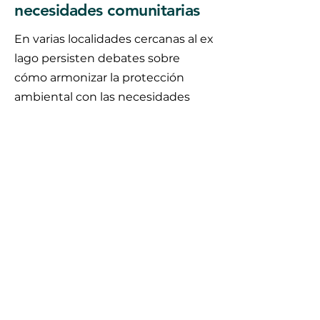
necesidades comunitarias
En varias localidades cercanas al ex
lago persisten debates sobre
cómo armonizar la protección
ambiental con las necesidades
cotidianas de las comunidades,
como movilidad, seguridad,
actividades productivas y espacios
de convivencia. Estas discusiones
buscan encontrar un equilibrio
entre cuidado ecológico y vida
comunitaria.
Organizaciones y grupos del
territorio de Texcoco